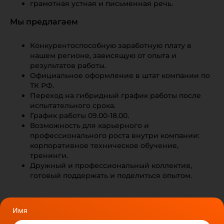
грамотная устная и письменная речь.
Мы предлагаем
Конкурентоспособную заработную плату в
нашем регионе, зависящую от опыта и
результатов работы.
Официальное оформление в штат компании по
ТК РФ.
Переход на гибридный график работы после
испытательного срока.
График работы 09.00-18.00.
Возможность для карьерного и
профессионального роста внутри компании:
корпоративное техническое обучение,
тренинги.
Дружный и профессиональный коллектив,
готовый поддержать и поделиться опытом.
Имя