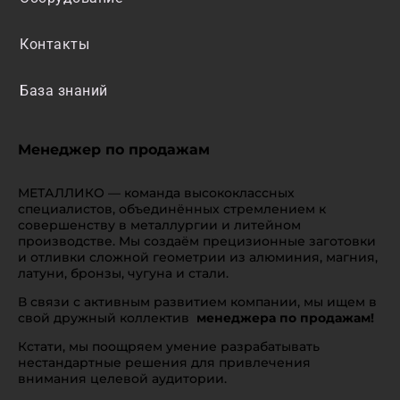
Контакты
База знаний
Менеджер по продажам
МЕТАЛЛИКО — команда высококлассных
специалистов, объединённых стремлением к
совершенству в металлургии и литейном
производстве. Мы создаём прецизионные заготовки
и отливки сложной геометрии из алюминия, магния,
латуни, бронзы, чугуна и стали.
В связи с активным развитием компании, мы ищем в
свой дружный коллектив
менеджера по продажам!
Кстати, мы поощряем умение разрабатывать
нестандартные решения для привлечения
внимания целевой аудитории.