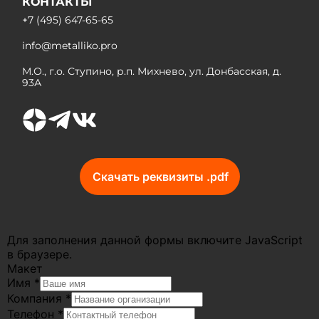
КОНТАКТЫ
+7 (495) 647-65-65
info@metalliko.pro
М.О., г.о. Ступино, р.п. Михнево, ул. Донбасская, д.
93А
Скачать реквизиты .pdf
Для заполнения данной формы включите JavaScript
в браузере.
Макет
Имя
*
Компания
*
Телефон
*