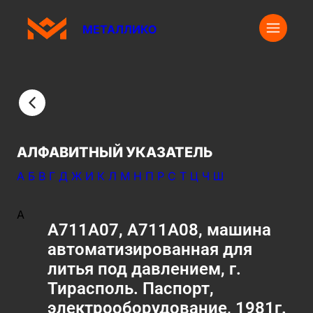
МЕТАЛЛИКО
АЛФАВИТНЫЙ УКАЗАТЕЛЬ
А
Б
В
Г
Д
Ж
И
К
Л
М
Н
П
Р
С
Т
Ц
Ч
Ш
А
А711А07, А711А08, машина
автоматизированная для
литья под давлением, г.
Тирасполь. Паспорт,
электрооборудование, 1981г.