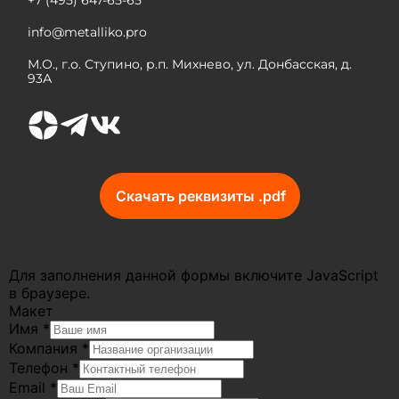
+7 (495) 647-65-65
info@metalliko.pro
М.О., г.о. Ступино, р.п. Михнево, ул. Донбасская, д.
93А
Скачать реквизиты .pdf
Для заполнения данной формы включите JavaScript
в браузере.
Макет
Имя
*
Компания
*
Телефон
*
Email
*