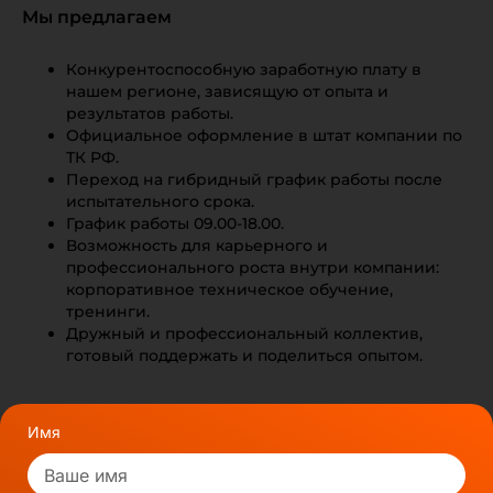
Мы предлагаем
Конкурентоспособную заработную плату в
нашем регионе, зависящую от опыта и
результатов работы.
Официальное оформление в штат компании по
ТК РФ.
Переход на гибридный график работы после
испытательного срока.
График работы 09.00-18.00.
Возможность для карьерного и
профессионального роста внутри компании:
корпоративное техническое обучение,
тренинги.
Дружный и профессиональный коллектив,
готовый поддержать и поделиться опытом.
Имя