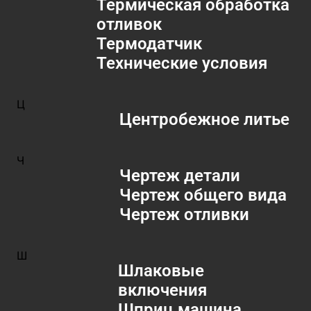
Термическая обработка
отливок
Термодатчик
Технические условия
Ц
Центробежное литье
Ч
Чертеж детали
Чертеж общего вида
Чертеж отливки
Ш
Шлаковые
включения
Шприц машина