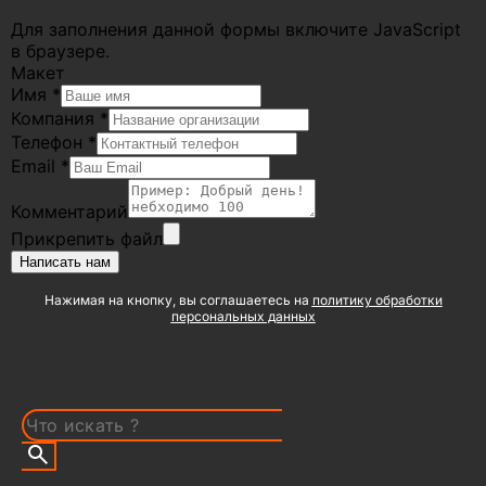
Для заполнения данной формы включите JavaScript
в браузере.
Макет
Имя
*
Компания
*
Телефон
*
Email
*
Комментарий
Прикрепить файл
Написать нам
Нажимая на кнопку, вы соглашаетесь на
политику обработки
персональных данных