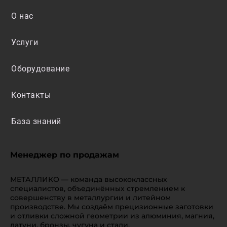
О нас
Услуги
Оборудование
Контакты
База знаний
Менеджер по продажам
МЕТАЛЛИКО — команда высококлассных
специалистов, объединённых стремлением к
совершенству в металлургии и литейном
производстве. Мы создаём прецизионные заготовки
и отливки сложной геометрии из алюминия, магния,
латуни, бронзы, чугуна и стали.