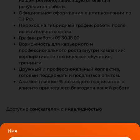
нашем регионе, зависящую от опыта и
результатов работы.
Официальное оформление в штат компании по
ТК РФ.
Переход на гибридный график работы после
испытательного срока.
График работы 09.30-18.00.
Возможность для карьерного и
профессионального роста внутри компании:
корпоративное техническое обучение,
тренинги.
Дружный и профессиональный коллектив,
готовый поддержать и поделиться опытом.
А самое главное % за каждого подписанного
клиента пришедшего благодаря вашей работе.
Доступно соискателям с инвалидностью
Имя