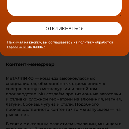
ОТКЛИКНУТЬСЯ
Нажимая на кнопку, вы соглашаетесь на
политику обработки
персональных данных
Контент-менеджер
МЕТАЛЛИКО — команда высококлассных
специалистов, объединённых стремлением к
совершенству в металлургии и литейном
производстве. Мы создаём прецизионные заготовки
и отливки сложной геометрии из алюминия, магния,
латуни, бронзы, чугуна и стали. Подобного
производственного контента что мы запускаем — на
рынке нет.
В связи с активным развитием компании, мы ищем в