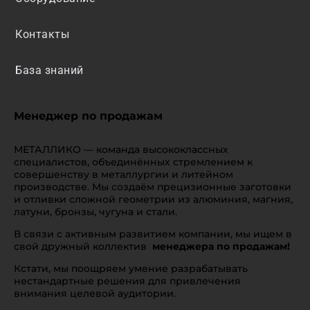
Контакты
База знаний
Менеджер по продажам
МЕТАЛЛИКО — команда высококлассных
специалистов, объединённых стремлением к
совершенству в металлургии и литейном
производстве. Мы создаём прецизионные заготовки
и отливки сложной геометрии из алюминия, магния,
латуни, бронзы, чугуна и стали.
В связи с активным развитием компании, мы ищем в
свой дружный коллектив
менеджера по продажам!
Кстати, мы поощряем умение разрабатывать
нестандартные решения для привлечения
внимания целевой аудитории.