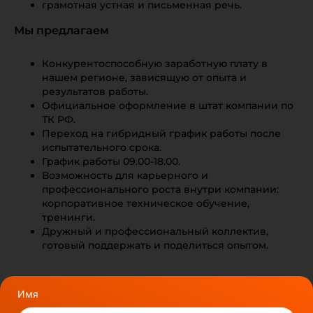
грамотная устная и письменная речь.
Мы предлагаем
Конкурентоспособную заработную плату в
нашем регионе, зависящую от опыта и
результатов работы.
Официальное оформление в штат компании по
ТК РФ.
Переход на гибридный график работы после
испытательного срока.
График работы 09.00-18.00.
Возможность для карьерного и
профессионального роста внутри компании:
корпоративное техническое обучение,
тренинги.
Дружный и профессиональный коллектив,
готовый поддержать и поделиться опытом.
Имя