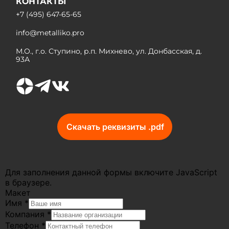
КОНТАКТЫ
+7 (495) 647-65-65
info@metalliko.pro
М.О., г.о. Ступино, р.п. Михнево, ул. Донбасская, д.
93А
Скачать реквизиты .pdf
Для заполнения данной формы включите JavaScript
в браузере.
Макет
Имя
*
Компания
*
Телефон
*