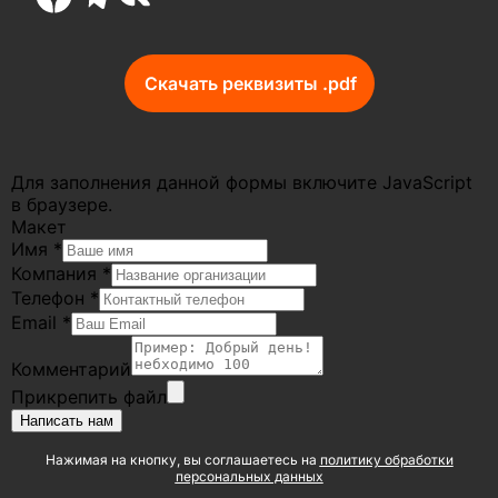
Скачать реквизиты .pdf
Для заполнения данной формы включите JavaScript
в браузере.
Макет
Имя
*
Компания
*
Телефон
*
Email
*
Комментарий
Прикрепить файл
Написать нам
Нажимая на кнопку, вы соглашаетесь на
политику обработки
персональных данных