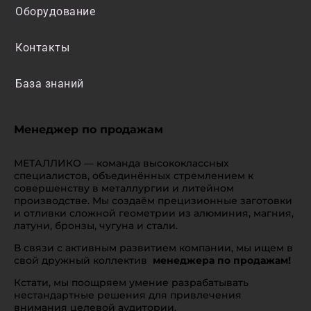
Оборудование
Контакты
База знаний
Менеджер по продажам
МЕТАЛЛИКО — команда высококлассных
специалистов, объединённых стремлением к
совершенству в металлургии и литейном
производстве. Мы создаём прецизионные заготовки
и отливки сложной геометрии из алюминия, магния,
латуни, бронзы, чугуна и стали.
В связи с активным развитием компании, мы ищем в
свой дружный коллектив
менеджера по продажам!
Кстати, мы поощряем умение разрабатывать
нестандартные решения для привлечения
внимания целевой аудитории.