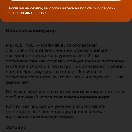
Нажимая на кнопку, вы соглашаетесь на
политику обработки
персональных данных
Контент-менеджер
МЕТАЛЛИКО — команда высококлассных
специалистов, объединённых стремлением к
совершенству в металлургии и литейном
производстве. Мы создаём прецизионные заготовки
и отливки сложной геометрии из алюминия, магния,
латуни, бронзы, чугуна и стали. Подобного
производственного контента что мы запускаем — на
рынке нет.
В связи с активным развитием компании, мы ищем в
свой дружный коллектив
контент-менеджера!
Кстати, мы поощряем умение разрабатывать
нестандартные решения для привлечения
внимания целевой аудитории.
Условия