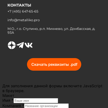
КОНТАКТЫ
+7 (495) 647-65-65
info@metalliko.pro
М.О., г.о. Ступино, р.п. Михнево, ул. Донбасская, д.
93А
Скачать реквизиты .pdf
Для заполнения данной формы включите JavaScript
в браузере.
Макет
Имя
*
Компания
*