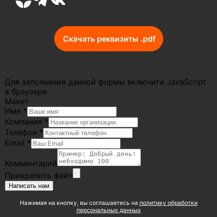
Скачать реквизиты .pdf
Для заполнения данной формы включите JavaScript
в браузере.
Макет
Имя
*
Компания
*
Телефон
*
Email
*
Комментарий
Прикрепить файл
Написать нам
Нажимая на кнопку, вы соглашаетесь на
политику обработки
персональных данных